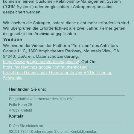
können in einem Customer-Relationship-Management System
("CRM System") oder vergleichbarer Anfragenorganisation
gespeichert werden.
Wir löschen die Anfragen, sofern diese nicht mehr erforderlich sind.
Wir überprüfen die Erforderlichkeit alle zwei Jahre; Ferner gelten
die gesetzlichen Archivierungspflichten.
Youtube
Wir binden die Videos der Plattform “YouTube” des Anbieters
Google LLC, 1600 Amphitheatre Parkway, Mountain View, CA
94043, USA, ein. Datenschutzerklärung:
https://www.google.com/policies/privacy/
, Opt-Out:
https://adssettings.google.com/authenticated
.
Erstellt mit Datenschutz-Generator.de von RA Dr. Thomas
Schwenke
Hier finden Sie uns:
Bürgerinitiative"Lebenswertes Hüls e.V."
Fette Henn
29
47839
Krefeld
Kontakt
Rufen Sie einfach an
02151 736448 oder nutzen Sie unser Kontaktformular.