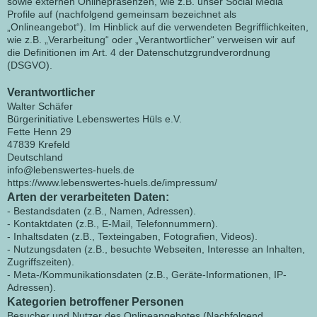
sowie externen Onlinepräsenzen, wie z.B. unser Social Media
Profile auf (nachfolgend gemeinsam bezeichnet als
„Onlineangebot“). Im Hinblick auf die verwendeten Begrifflichkeiten,
wie z.B. „Verarbeitung“ oder „Verantwortlicher“ verweisen wir auf
die Definitionen im Art. 4 der Datenschutzgrundverordnung
(DSGVO).
Verantwortlicher
Walter Schäfer
Bürgerinitiative Lebenswertes Hüls e.V.
Fette Henn 29
47839 Krefeld
Deutschland
info@lebenswertes-huels.de
https://www.lebenswertes-huels.de/impressum/
Arten der verarbeiteten Daten:
- Bestandsdaten (z.B., Namen, Adressen).
- Kontaktdaten (z.B., E-Mail, Telefonnummern).
- Inhaltsdaten (z.B., Texteingaben, Fotografien, Videos).
- Nutzungsdaten (z.B., besuchte Webseiten, Interesse an Inhalten,
Zugriffszeiten).
- Meta-/Kommunikationsdaten (z.B., Geräte-Informationen, IP-
Adressen).
Kategorien betroffener Personen
Besucher und Nutzer des Onlineangebotes (Nachfolgend