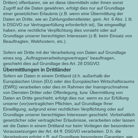
Dritten) offenbaren, sie an diese übermitteln oder ihnen sonst
Zugriff auf die Daten gewähren, erfolgt dies nur auf Grundlage
einer gesetzlichen Erlaubnis (z.B. wenn eine Übermittlung der
Daten an Dritte, wie an Zahlungsdienstleister, gem. Art. 6 Abs. 1 lit.
b DSGVO zur Vertragserfüllung erforderlich ist), Sie eingewilligt
haben, eine rechtliche Verpflichtung dies vorsieht oder auf
Grundlage unserer berechtigten Interessen (z.B. beim Einsatz von
Beauftragten, Webhostern, etc.).
Sofern wir Dritte mit der Verarbeitung von Daten auf Grundlage
eines sog. „Auftragsverarbeitungsvertrages“ beauftragen,
geschieht dies auf Grundlage des Art. 28 DSGVO.
Übermittlungen in Drittländer
Sofern wir Daten in einem Drittland (d.h. außerhalb der
Europäischen Union (EU) oder des Europäischen Wirtschaftsraums
(EWR)) verarbeiten oder dies im Rahmen der Inanspruchnahme
von Diensten Dritter oder Offenlegung, bzw. Übermittlung von
Daten an Dritte geschieht, erfolgt dies nur, wenn es zur Erfüllung
unserer (vor)vertraglichen Pflichten, auf Grundlage Ihrer
Einwilligung, aufgrund einer rechtlichen Verpflichtung oder auf
Grundlage unserer berechtigten Interessen geschieht. Vorbehaltlich
gesetzlicher oder vertraglicher Erlaubnisse, verarbeiten oder lassen
wir die Daten in einem Drittland nur beim Vorliegen der besonderen
Voraussetzungen der Art. 44 ff. DSGVO verarbeiten. D.h. die
Verarbeitung erfolgt z.B. auf Grundlage besonderer Garantien, wie